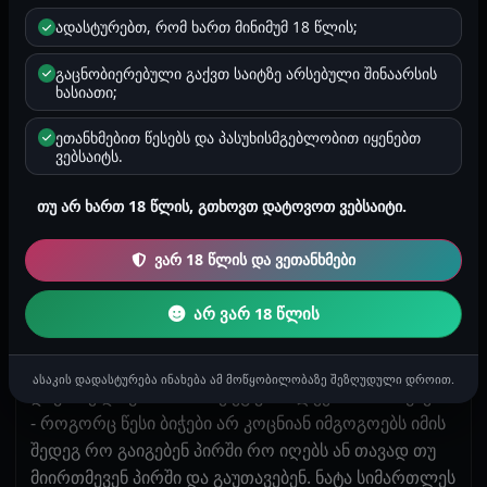
ევროპული მოდა შემოდის ეხლა , გოგო თუ მინეტს
ადასტურებთ, რომ ხართ მინიმუმ 18 წლის;
არ აკეთებს ვერც თხოვდება - შენ ქმარს აშკარად
გაუმართლებს - ვეხუმრე მას გაეცინა , ამ დროს
გაცნობიერებული გაქვთ საიტზე არსებული შინაარსის
ხასიათი;
ტელეფონზე სმს მოვიდა ჩემი დისგან შემდეგი
შინაარსით ,, ცოტა დამაგვიანდება , გაერთე " და ეს
ეთანხმებით წესებს და პასუხისმგებლობით იყენებთ
სმს წავაკითხე ნატას და ორივეს გაგვეცინა . ნატა
ვებსაიტს.
დავისვი ისევ მუხლებზე და ხელით დაუწყე თომარი
ბაყვებზე , ხან კიდე ძუძუებზე ვკიდები ხელს , და ნატა
თუ არ ხართ 18 წლის, გთხოვთ დატოვოთ ვებსაიტი.
ისევ აღიგზნა, ისევ ტრუსიკში შეუცურე ხელი
რომელიც ხელმეორედ სველდებოდა , - ენით და
ვარ 18 წლის და ვეთანხმები
ტუჩებით მეც შემიძლია მოგეფერო- უთხარი მე ნატას
რაზეც მითხრა რო მოუმზადებელი იყო და ისევ
არ ვარ 18 წლის
ზასაობა ერჩივნა თან ეშმაკყრად ჩაიცინა. ჩემთვის
ეს ერთგვარი მოულოდნელობა იყო მაგრამ უკან არ
ასაკის დადასტურება ინახება ამ მოწყობილობაზე შეზღუდული დროით.
დავიხიე და უთხარი: - მე ეგ კომპლექსი არ მაწუხებს
- როგორც წესი ბიჭები არ კოცნიან იმგოგოებს იმის
შედეგ რო გაიგებენ პირში რო იღებს ან თავად თუ
მიირთმევენ პირში და გაუთავებენ. ნატა სიმართლეს