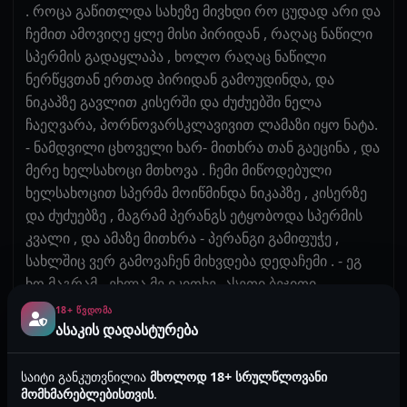
. როცა გაწითლდა სახეზე მივხდი რო ცუდად არი და
ჩემით ამოვიღე ყლე მისი პირიდან , რაღაც ნაწილი
სპერმის გადაყლაპა , ხოლო რაღაც ნაწილი
ნერწყვთან ერთად პირიდან გამოუდინდა, და
ნიკაპზე გავლით კისერში და ძუძუებში ნელა
ჩაეღვარა, პორნოვარსკლავივით ლამაზი იყო ნატა.
- ნამდვილი ცხოველი ხარ- მითხრა თან გაეცინა , და
მერე ხელსახოცი მთხოვა . ჩემი მიწოდებული
ხელსახოცით სპერმა მოიწმინდა ნიკაპზე , კისერზე
და ძუძუებზე , მაგრამ პერანგს ეტყობოდა სპერმის
კვალი , და ამაზე მითხრა - პერანგი გამიფუჭე ,
სახლშიც ვერ გამოვაჩენ მიხვდება დედაჩემი . - ეგ
ხო მაგრამ - ეხლა მე ვკითხე- ასეთი ბეჯითი
სტუდენტი გოგონა და პროფესიონალურად აკეთებ
18+ ᲬᲕᲓᲝᲛᲐ
მინეტს , როგორ ? სად ისწავლე ან ვინ გასწავლა ? -
ასაკის დადასტურება
პირველმა შეყვარებულმა - მიპასუხა , თან
გააგრძელა - რა გიკვირს 21 საუკუნეა და დიდი
საიტი განკუთვნილია
მხოლოდ 18+ სრულწლოვანი
მომხმარებლებისთვის
.
ამბავი სტუდენტმა გოგონამ ცოტა თუ გაერთო , თან