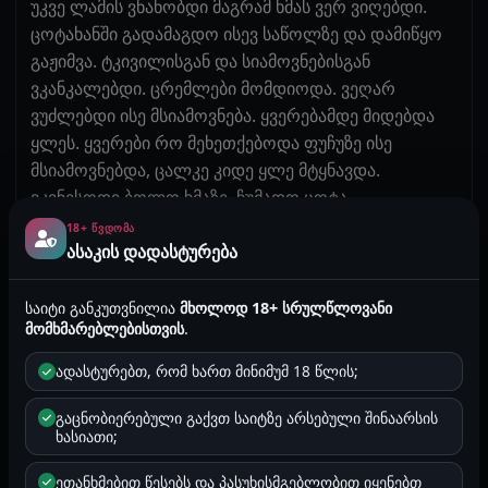
უკვე ლამის ვნანობდი მაგრამ ხმას ვერ ვიღებდი.
ცოტახანში გადამაგდო ისევ საწოლზე და დამიწყო
გაჟიმვა. ტკივილისგან და სიამოვნებისგან
ვკანკალებდი. ცრემლები მომდიოდა. ვეღარ
ვუძლებდი ისე მსიამოვნება. ყვერებამდე მიდებდა
ყლეს. ყვერები რო მეხეთქებოდა ფუჩუზე ისე
მსიამოვნებდა, ცალკე კიდე ყლე მტყნავდა.
ვკვნესოდი ბოლო ხმაზე. ჩუმადო ცოტა.
გავაგრძელე მე მოგუდული კვნესა. მერე გამომიღო
18+ ᲬᲕᲓᲝᲛᲐ
ასაკის დადასტურება
და გადამკუზა და რაკამ მტყნა და სულ ტრაკზე
მირტყამდა. უკვე ვეღარ ვუძლებდი და გავათავე.
თვითონაც რო ათავებდა გადმომატრიალა
საიტი განკუთვნილია
მხოლოდ 18+ სრულწლოვანი
მომხმარებლებისთვის
.
პრეზერვატივი გაიძრო და ზედ ძუძუებზე დამასხა
თესლი. დავეგდეთ ორივე განადგურებულები.
ადასტურებთ, რომ ხართ მინიმუმ 18 წლის;
საწოლზე სულ ჩემი სისხლი იყო. ასეთი
ნასიამოვნები ცხოვრრბაში არ ვყოფილვარ. იმ
გაცნობიერებული გაქვთ საიტზე არსებული შინაარსის
ხასიათი;
დღეს მეტი აღარ მოვუტყვნივარ მაგრამ იმის მერე
თითქმის ყოველდღე მტყნავდა. ახლა უკვე
ეთანხმებით წესებს და პასუხისმგებლობით იყენებთ