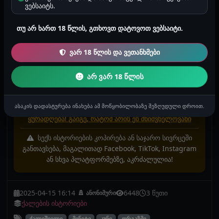
დავშორდით, მაგრამ ზოგჯერ ახლაც მტყნავს
ვებსაიტს.
ხოლმე. მინდა რო ყლე ვუკოცნო ისე მიყვარს
მასთან სექსი. საოცარი ბიჭია.
თუ არ ხართ 18 წლის, გთხოვთ დატოვოთ ვებსაიტი.
ვარ 18 წლის და ვეთანხმები
ისტორიაში მოხსენიებული პერსონაჟები, სახელები
და ლოკაციები შესაძლოა იყოს გამოგონილი და არ
არ ვარ 18 წლის
უკავშირდებოდეს რეალურ პირებს, რეალურ
მოვლენებს ან რეალურ ფაქტებს. ნებისმიერი
დამთხვევა არის შემთხვევითი.
ასაკის დადასტურება ინახება ამ მოწყობილობაზე შეზღუდული დროით.
ყურადღება! გაიგე, რატომ არის ეს მნიშვნელოვანი
სექს ისტორიების კოპირება ან საჯარო სივრცეში
განთავსება, მაგალითად Facebook, TikTok, Instagram
ან სხვა პლატფორმებზე, აკრძალულია!
2025-04-15 16:14
6448
3 წუთი
ანონიმური
ქალების ისტორიები
ქალიშვილი
მინეტი
კუნი
ორგაზმი