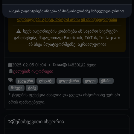
მოვლენებს ან რეალურ ფაქტებს. ნებისმიერი
დამთხვევა არის შემთხვევითი.
ასაკის დადასტურება ინახება ამ მოწყობილობაზე შეზღუდული დროით.
ყურადღება! გაიგე, რატომ არის ეს მნიშვნელოვანი
სექს ისტორიების კოპირება ან საჯარო სივრცეში
განთავსება, მაგალითად Facebook, TikTok, Instagram
ან სხვა პლატფორმებზე, აკრძალულია!
2025-02-05 01:04
14839
2 წუთი
Tataa
T
ქალების ისტორიები
ჯგუფური
ღალატი
ცოლ-ქმარი
ცოლი
ქმარი
მინეტი
ტაბუ
* ტეგების ფუნქცია ახალია და ყველა ისტორიაზე ჯერ არ
არის დამატებული.
შემთხვევითი ისტორია