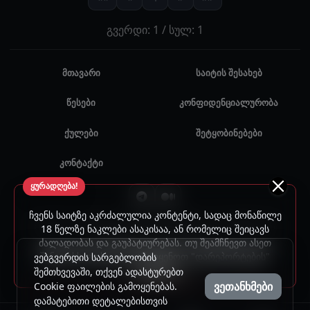
გვერდი: 1 / სულ: 1
მთავარი
საიტის შესახებ
წესები
კონფიდენციალურობა
ქულები
შეტყობინებები
კონტაქტი
ყურადღება!
ჩვენს საიტზე აკრძალულია კონტენტი, სადაც მონაწილე
© 2024 - 2026 ყველა უფლება დაცულია. უნებართვო
18 წელზე ნაკლები ასაკისაა, ან რომელიც შეიცავს
ძალადობას და გაუპატიურებას. თუ შეამჩნევთ ასეთ
გამოყენება აკრძალულია.
შინაარსს, გთხოვთ, გამოიყენოთ "დარეპორტების"
ვებგვერდის სარგებლობის
ფუნქცია.
შემთხვევაში, თქვენ ადასტურებთ
ვეთანხმები
Cookie ფაილების გამოყენებას.
დამატებითი დეტალებისთვის