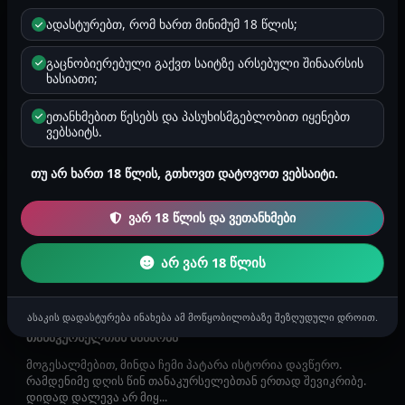
ახალგაზრდა ტაქსის მძღოლმა პირში მომცა!
ადასტურებთ, რომ ხართ მინიმუმ 18 წლის;
გამარჯობა. აქ უკვე მეორედ ვწერ ჩემს ისტორიას. ეს არის
გაცნობიერებული გაქვთ საიტზე არსებული შინაარსის
ნამდვილი და არა გამოგონებული თუ შეთხზული. მოკლედ,
ხასიათი;
გვიანი ღამეა. ტა...
ეთანხმებით წესებს და პასუხისმგებლობით იყენებთ
Cezari
C
ვებსაიტს.
2025-06-01 17:12
4212
1 წუთი
გეი ისტორიები
თუ არ ხართ 18 წლის, გთხოვთ დატოვოთ ვებსაიტი.
დასაწყისი 2
როგორც დაგპირდით გაგრძელებას დავწერ. იმედია
ვარ 18 წლის და ვეთანხმები
მოგეწონათ ჩემი ისტორია. სამი დღის მერე რომ დამითქვა
გიომ შეხვედრა ბევრი ვიფი...
არ ვარ 18 წლის
ანონიმური
2025-05-27 23:04
4357
3 წუთი
გეი ისტორიები
ასაკის დადასტურება ინახება ამ მოწყობილობაზე შეზღუდული დროით.
თანაკურსელთან ზასაობა
მოგესალმებით, მინდა ჩემი პატარა ისტორია დავწერო.
რამდენიმე დღის წინ თანაკურსელებთან ერთად შევიკრიბე.
დიდად დალევა არ მიყ...